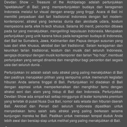
Devdan Show – Treasure of the Archipelago adalah pertunjukkan
"spektakuler" di Bali; yang mempertunjukkan budaya dan keragaman
Indonesia melalui tur visual dengan energy yang tinggi. Acara di Bali ini
memiliki perpaduan dari tari tradisional Indonesia dengan tari modern-
kontemporer, atraksi yang berkelas dunia dan akrobatik udara, kostum
mempesona serta efek hi-tech khusus. Selama 90 menit, penonton dibawa
pada tur yang menakjubkan, mengelilingi kepulauan Indonesia. Merupakan
pertunjukkan yang unik karena fokus pada keragaman budaya di Indonesia,
dari Bali ke Sumatera, Jawa, Kalimantan dan Papua dengan susunan yang
luas dari efek khusus, akrobat dan tari tradisional. Selain keragaman dan
keunikan tarian tradisional, kostum dan musik dari seluruh Indonesia,
sengaja dicampur dengan musik kontemporer dan tarian "hip hop", membuat
pertunjukan yang sangat dinamis dan menghibur bagi penonton dari segala
usia dari seluruh dunia .
Pertunjukkan ini adalah salah satu atraksi yang paling menakjubkan di Bali
dan pastinya merupakan pilihan yang sempurna untuk memenuhi kegiatan
hiburan Anda selama tinggal di Bali. Pertunjukkan ini diadakan di Bali
dengan aspirasi untuk memperkenalkan dan menghibur tamu dengan
atraksi seni dan alam yang hidup di Bali dan Indonesia. Pertunjukkan
Devdan Show ada empat kali setiap minggunya di teater kompleks premium
yang terletak di pusat Nusa Dua Bali, nomor satu wisata dan hiburan daerah
Bali. Akrobat dan Penari dari seluruh Indonesia dipastikan untuk
menyediakan tamu salah satu atraksi yang paling berkesan selama
kunjungan mereka ke Bali. Pastikan untuk memesan tempat duduk Anda
lebih awal dan bersiap-siap untuk melihat yang paling menakjubkan di Bali.