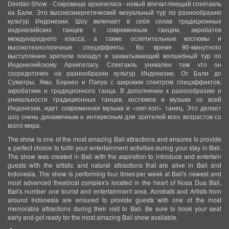
Devdan Show - Сокровище архипелага - новый впечатляющий спектакль
на Бали. Это высокоэнергетический визуальный тур по разнообразию
культур Индонезии. Шоу включает в себя сплав традиционных
индонезийских танцев с современным танцем, акробатов
международного класса, а также ослепительные костюмы и
высокотехнологичные спецэффекты. Во время 90-минутного
выступления зрители попадут в захватывающий волшебный тур по
Индонезийскому Архипелагу. Спектакль уникален тем что он
сосредоточен на разнообразии культур Индонезии. От Бали до
Суматры, Явы, Борнео и Папуа с широким спектром спецэффектов,
акробатики и традиционного танца. В дополнении к разнообразию и
уникальности традиционных танцев, костюмов и музыки со всей
Индонезии, идет современная музыка и «хип-хоп» танец. Это делает
шоу очень динамичным и интересным для зрителей всех возрастов со
всего мира.
The show is one of the most amazing Bali attractions and ensures to provide
a perfect choice to fulfill your entertainment activities during your stay in Bali.
The show was created in Bali with the aspiration to introduce and entertain
guests with the artistic and natural attractions that are alive in Bali and
Indonesia. The show is performing four times per week at Bali's newest and
most advanced theatrical complex's located in the heart of Nusa Dua Bali,
Bali's number one tourist and entertainment area. Acrobats and Artists from
around Indonesia are ensured to provide guests with one of the most
memorable attractions during their visit to Bali. Be sure to book your seat
early and get ready for the most amazing Bali show available.